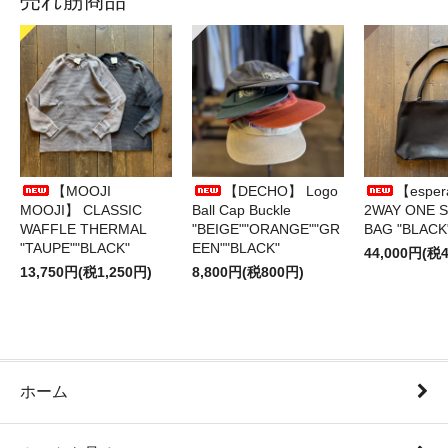
売れ筋商品
【MOOJI
【DECHO】 Logo
【esper
MOOJI】 CLASSIC
Ball Cap Buckle
2WAY ONE 
WAFFLE THERMAL
"BEIGE""ORANGE""GR
BAG "BLACK
"TAUPE""BLACK"
EEN""BLACK"
44,000円(税4
13,750円(税1,250円)
8,800円(税800円)
ホーム