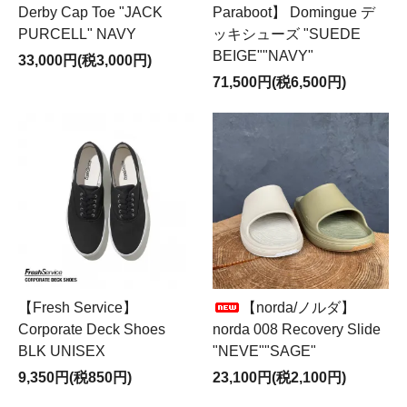
Derby Cap Toe "JACK
Paraboot】 Domingue デ
PURCELL" NAVY
ッキシューズ "SUEDE
BEIGE""NAVY"
33,000円(税3,000円)
71,500円(税6,500円)
【Fresh Service】
【norda/ノルダ】
Corporate Deck Shoes
norda 008 Recovery Slide
BLK UNISEX
"NEVE""SAGE"
9,350円(税850円)
23,100円(税2,100円)