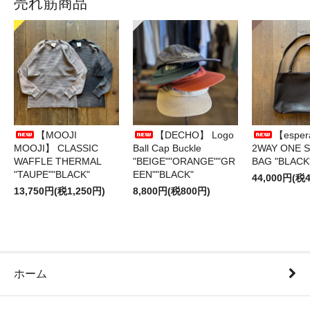
売れ筋商品
【MOOJI
【DECHO】 Logo
【esper
MOOJI】 CLASSIC
Ball Cap Buckle
2WAY ONE 
WAFFLE THERMAL
"BEIGE""ORANGE""GR
BAG "BLACK
"TAUPE""BLACK"
EEN""BLACK"
44,000円(税4
13,750円(税1,250円)
8,800円(税800円)
ホーム