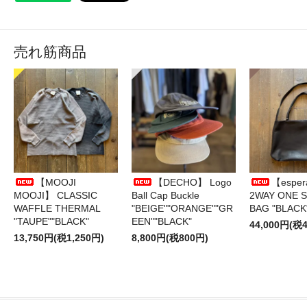
売れ筋商品
【MOOJI
【DECHO】 Logo
【esper
MOOJI】 CLASSIC
Ball Cap Buckle
2WAY ONE 
WAFFLE THERMAL
"BEIGE""ORANGE""GR
BAG "BLACK
"TAUPE""BLACK"
EEN""BLACK"
44,000円(税4
13,750円(税1,250円)
8,800円(税800円)