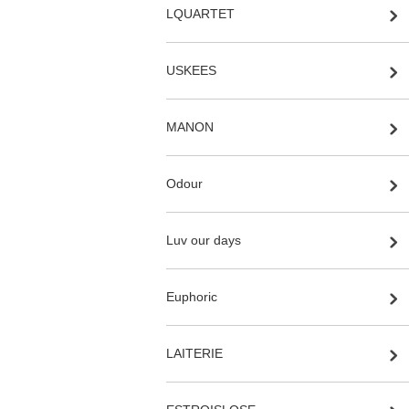
LQUARTET
USKEES
MANON
Odour
Luv our days
Euphoric
LAITERIE