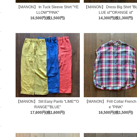
【MANON】 In Tuck Sleeve Shirt "YE
【MANON】 Dress Big Shirt "B
LLOW""PINK"
LUE st""ORANGE st"
16,500円(税1,500円)
14,300円(税1,300円)
【MANON】 Slit Easy Pants "LIME""O
【MANON】 Frill Collar French
RANGE""BLUE"
e "PINK"
17,600円(税1,600円)
16,500円(税1,500円)