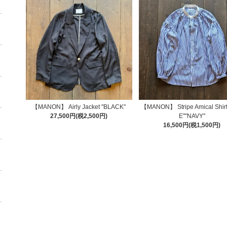
【MANON】 Airly Jacket "BLACK"
【MANON】 Stripe Amical Shir
27,500円(税2,500円)
E""NAVY"
16,500円(税1,500円)