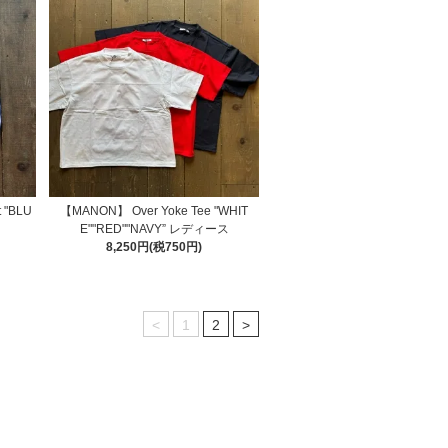
t "BLU
【MANON】 Over Yoke Tee "WHIT
E""RED""NAVY” レディース
8,250円(税750円)
<
1
2
>