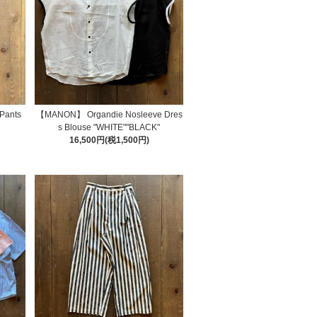
Pants
【MANON】 Organdie Nosleeve Dres
s Blouse "WHITE""BLACK"
16,500円(税1,500円)