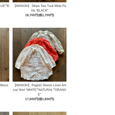
LUE""B
【MANON】 Stripe Two Tuck Wide Pa
nts "BLACK"
18,700円(税1,700円)
 Blous
【MANON】 Raglan Sleeve Linen Am
ical Shirt "WHITE""NATURAL""ORANG
E"
17,600円(税1,600円)