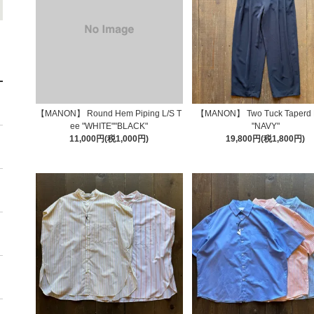
【MANON】 Round Hem Piping L/S T
【MANON】 Two Tuck Taperd 
ee "WHITE""BLACK"
"NAVY"
11,000円(税1,000円)
19,800円(税1,800円)