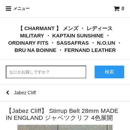
0
メニュー
【 CHARMANT 】 メンズ ・ レディース
MILITARY ・ KAPTAIN SUNSHINE ・
ORDINARY FITS ・ SASSAFRAS ・ N.O.UN ・
BRU NA BOINNE ・ FERNAND LEATHER
検索
Jabez Cliff
【Jabez Cliff】 Stirrup Belt 28mm MADE
IN ENGLAND ジャベツクリフ 4色展開