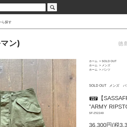
から探す
ルマン)
徳
ホーム
>
SOLD OUT
ホーム
>
メンズ
ホーム
>
パンツ
SOLD OUT
メンズ
パ
【SASSAFR
"ARMY RIPST
SF-252249
36,300円(税3,