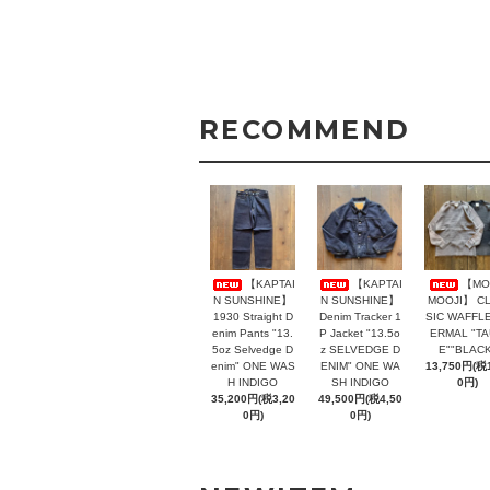
RECOMMEND
【KAPTAI
【KAPTAI
【MO
N SUNSHINE】
N SUNSHINE】
MOOJI】 C
1930 Straight D
Denim Tracker 1
SIC WAFFLE
enim Pants "13.
P Jacket "13.5o
ERMAL "T
5oz Selvedge D
z SELVEDGE D
E""BLACK
enim" ONE WAS
ENIM" ONE WA
13,750円(税1
H INDIGO
SH INDIGO
0円)
35,200円(税3,20
49,500円(税4,50
0円)
0円)