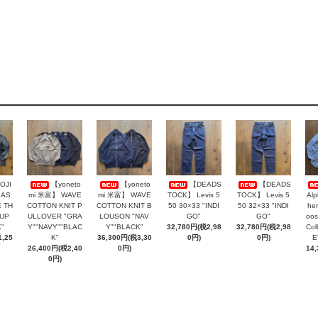
OJI
【yoneto
【yoneto
【DEADS
【DEADS
LAS
mi 米富】 WAVE
mi 米富】 WAVE
TOCK】 Levis 5
TOCK】 Levis 5
Al
 TH
COTTON KNIT P
COTTON KNIT B
50 30×33 "INDI
50 32×33 "INDI
her
AUP
ULLOVER "GRA
LOUSON "NAV
GO"
GO"
oos
"
Y""NAVY""BLAC
Y""BLACK"
32,780円(税2,98
32,780円(税2,98
Col
,25
K"
36,300円(税3,30
0円)
0円)
E
26,400円(税2,40
0円)
14
0円)