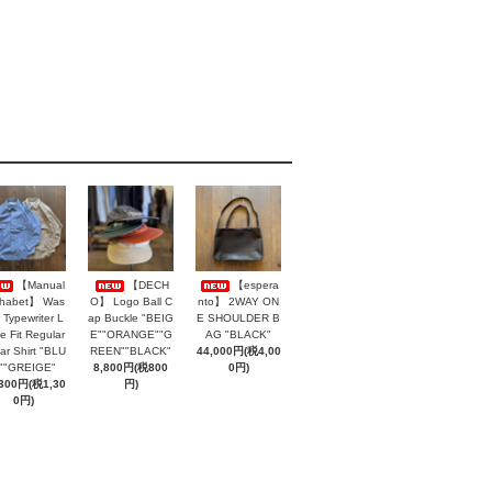
【Manual
【DECH
【espera
phabet】 Was
O】 Logo Ball C
nto】 2WAY ON
 Typewriter L
ap Buckle "BEIG
E SHOULDER B
e Fit Regular
E""ORANGE""G
AG "BLACK"
lar Shirt "BLU
REEN""BLACK"
44,000円(税4,00
""GREIGE"
8,800円(税800
0円)
,300円(税1,30
円)
0円)