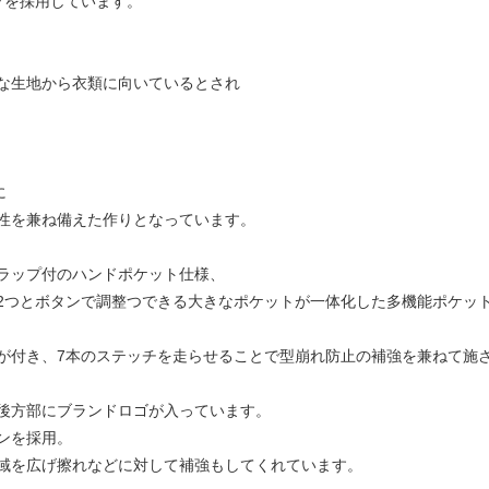
プを採用しています。
な生地から衣類に向いているとされ
に
性を兼ね備えた作りとなっています。
ラップ付のハンドポケット仕様、
2つとボタンで調整つできる大きなポケットが一体化した多機能ポケッ
が付き、7本のステッチを走らせることで型崩れ防止の補強を兼ねて施
後方部にブランドロゴが入っています。
ンを採用。
域を広げ擦れなどに対して補強もしてくれています。