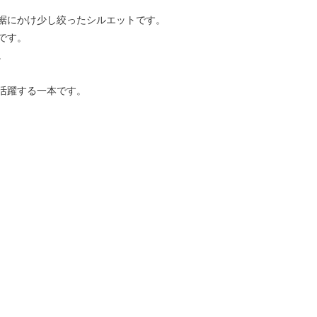
裾にかけ少し絞ったシルエットです。
です。
。
活躍する一本です。