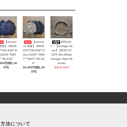
【yoneto
【yoneto
SPECIA
 米富】 WAVE
mi 米富】 WAVE
L！【Vintage Sil
TON KNIT B
COTTON KNIT P
ver】 DEAD ST
USON "NAV
ULLOVER "GRA
OCK 60s British
Y""BLACK"
Y""NAVY""BLAC
Vintage Silver Br
,300円(税3,30
K"
acelet
0円)
26,400円(税2,40
SOLD OUT
0円)
い方法について