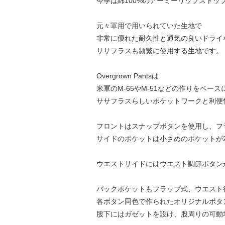
今季は綿100%のアーミーリップストッ
元々軍用で用いられていた生地で
非常に優れた耐久性と通気の良いドライ
ササフラスも頻繁に使用する生地です。
Overgrown Pantsは
米軍のM-65やM-51などの作りをベース
ササフラスらしいポケットワークと利便
フロントはスナップボタンを使用し、フ
サイドのポケットは小さめのポケットが
ウエストサイドにはウエスト調節ボタン
バックポケットもフラップ式、ウエスト
各ボタン同色で作られたオリジナルボタ
股下にはガゼットを設け、股周りの可動