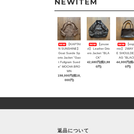
NEWITEM
【KAPTAI
【youse
【esp
N SUNSHINE】
d】 Leather Driv
nto】 2WAY
Goat Suede Sp
ers Jacket "BLA
E SHOULDE
orts Jacket "Gao
CK"
AG "BLAC
t Fullgrain Sued
42,680円(税3,88
44,000円(税4
e" MOCHA BRO
0円)
0円)
WN
198,000円(税18,
000円)
返品について