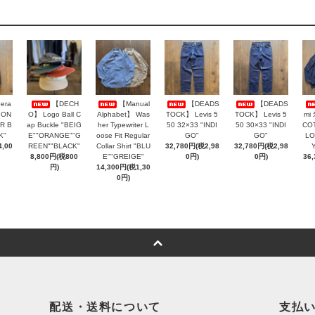
era
【DECH
【Manual
【DEADS
【DEADS
 ON
O】 Logo Ball C
Alphabet】 Was
TOCK】 Levis 5
TOCK】 Levis 5
mi
R B
ap Buckle "BEIG
her Typewriter L
50 32×33 "INDI
50 30×33 "INDI
COT
K"
E""ORANGE""G
oose Fit Regular
GO"
GO"
LO
,00
REEN""BLACK"
Collar Shirt "BLU
32,780円(税2,98
32,780円(税2,98
8,800円(税800
E""GREIGE"
0円)
0円)
36
円)
14,300円(税1,30
0円)
配送・送料について
支払