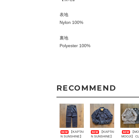
表地
Nylon 100%
裏地
Polyester 100%
RECOMMEND
【KAPTAI
【KAPTAI
【MO
N SUNSHINE】
N SUNSHINE】
MOOJI】 C