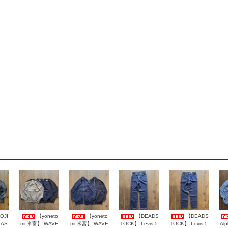
OJI
【yoneto
【yoneto
【DEADS
【DEADS
LAS
mi 米富】 WAVE
mi 米富】 WAVE
TOCK】 Levis 5
TOCK】 Levis 5
Al