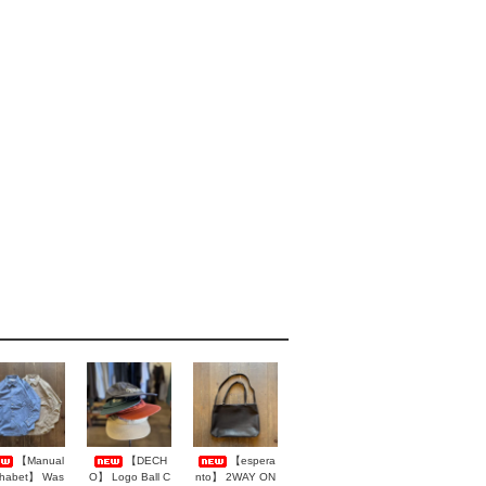
【Manual
【DECH
【espera
phabet】 Was
O】 Logo Ball C
nto】 2WAY ON