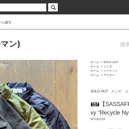
から探す
ルマン)
徳
ホーム
>
SOLD OUT
ホーム
>
メンズ
ホーム
>
ジャケット
ホーム
>
アウター
SOLD OUT
メンズ
ジ
【SASSAFR
vy "Recycle Ny
SF-242155