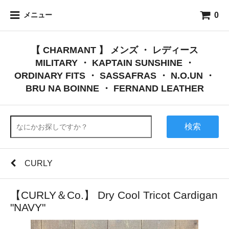
0
メニュー
【 CHARMANT 】 メンズ ・ レディース
MILITARY ・ KAPTAIN SUNSHINE ・
ORDINARY FITS ・ SASSAFRAS ・ N.O.UN ・
BRU NA BOINNE ・ FERNAND LEATHER
検索
CURLY
【CURLY＆Co.】 Dry Cool Tricot Cardigan
"NAVY"