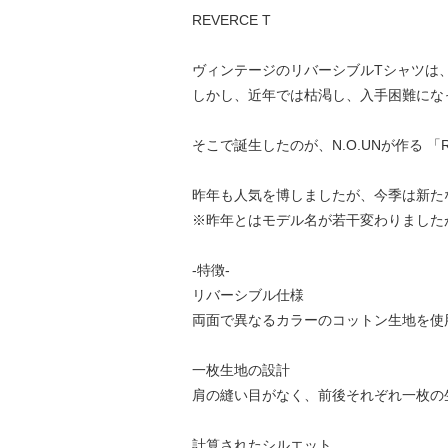
REVERCE T
ヴィンテージのリバーシブルTシャツは
しかし、近年では枯渇し、入手困難にな
そこで誕生したのが、N.O.UNが作る 「RE
昨年も人気を博しましたが、今季は新た
※昨年とはモデル名が若干変わりましたが
-特徴-
リバーシブル仕様
両面で異なるカラーのコットン生地を使
一枚生地の設計
肩の縫い目がなく、前後それぞれ一枚の
計算されたシルエット