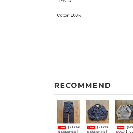
【生地】
Cotton 100%
RECOMMEND
【KAPTAI
【KAPTAI
【MO
N SUNSHINE】
N SUNSHINE】
MOOJI】 C