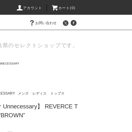
アカウント
カート(
0
)
お問い合わせ
島県のセレクトショップです。
UNNECESSARY
CESSARY
メンズ
レディス
トップス
r Unnecessary】 REVERCE T
""BROWN"