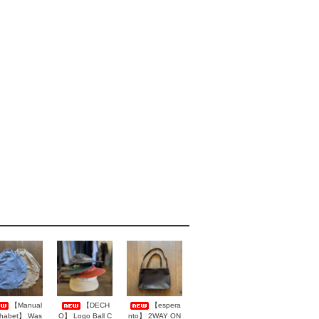
【Manual
【DECH
【espera
phabet】 Was
O】 Logo Ball C
nto】 2WAY ON