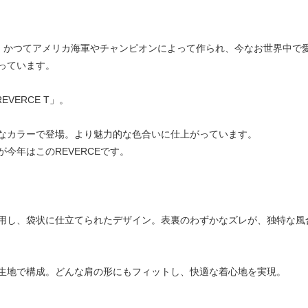
、かつてアメリカ海軍やチャンピオンによって作られ、今なお世界中で
っています。
VERCE T」。
なカラーで登場。より魅力的な色合いに仕上がっています。
今年はこのREVERCEです。
用し、袋状に仕立てられたデザイン。表裏のわずかなズレが、独特な風
生地で構成。どんな肩の形にもフィットし、快適な着心地を実現。