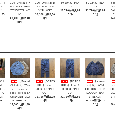
 TH
COTTON KNIT P
COTTON KNIT B
50 30×33 "INDI
50 32×33 "INDI
her
AUP
ULLOVER "GRA
LOUSON "NAV
GO"
GO"
oos
"
Y""NAVY""BLAC
Y""BLACK"
32,780円(税2,98
32,780円(税2,98
Col
,25
K"
36,300円(税3,30
0円)
0円)
E
26,400円(税2,40
0円)
14
0円)
CH
【Manual
【DEADS
【DEADS
【yoneto
ll C
Alphabet】 Was
TOCK】 Levis 5
TOCK】 Levis 5
mi 米富】 WAVE
mi
BEIG
her Typewriter L
50 32×33 "INDI
50 30×33 "INDI
COTTON KNIT B
COT
""G
oose Fit Regular
GO"
GO"
LOUSON "NAV
UL
CK"
Collar Shirt "BLU
32,780円(税2,98
32,780円(税2,98
Y""BLACK"
Y"
800
E""GREIGE"
0円)
0円)
36,300円(税3,30
14,300円(税1,30
0円)
26
0円)