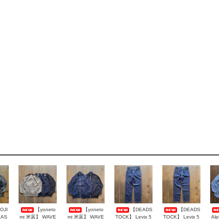
OJI
【yoneto
【yoneto
【DEADS
【DEADS
LAS
mi 米富】 WAVE
mi 米富】 WAVE
TOCK】 Levis 5
TOCK】 Levis 5
Al