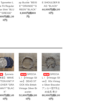
 Typewriter L
ap Buckle "BEIG
E SHOULDER B
e Fit Regular
E""ORANGE""G
AG "BLACK"
lar Shirt "BLU
REEN""BLACK"
44,000円(税4,00
""GREIGE"
8,800円(税800
0円)
,300円(税1,30
円)
0円)
【yoneto
SPECIA
SPECIA
 米富】 WAVE
L！【Vintage Sil
L！【Vintage Sil
TON KNIT P
ver】 DEAD ST
ver】 60s Vintag
LOVER "GRA
OCK 60s British
e Silver Bracelet
"NAVY""BLAC
Vintage Silver Br
アンカー型T字止
K"
acelet
め金具 希少
,400円(税2,40
52,800円(税4,80
88,000円(税8,00
0円)
0円)
0円)