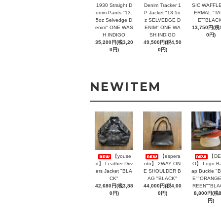
1930 Straight D
Denim Tracker 1
SIC WAFFLE
enim Pants "13.
P Jacket "13.5o
ERMAL "T
5oz Selvedge D
z SELVEDGE D
E""BLACK
enim" ONE WAS
ENIM" ONE WA
13,750円(税1
H INDIGO
SH INDIGO
0円)
35,200円(税3,20
49,500円(税4,50
0円)
0円)
NEWITEM
【youse
【espera
【DE
d】 Leather Driv
nto】 2WAY ON
O】 Logo Ba
ers Jacket "BLA
E SHOULDER B
ap Buckle "
CK"
AG "BLACK"
E""ORANGE
42,680円(税3,88
44,000円(税4,00
REEN""BLA
0円)
0円)
8,800円(税
円)