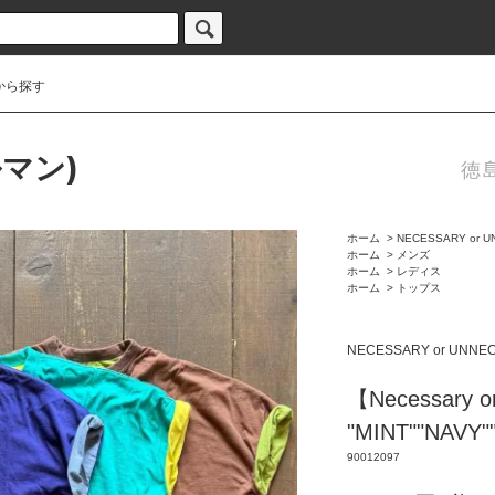
から探す
ルマン)
徳
ホーム
>
NECESSARY or 
ホーム
>
メンズ
ホーム
>
レディス
ホーム
>
トップス
NECESSARY or UNNE
【Necessary o
"MINT""NAVY
90012097