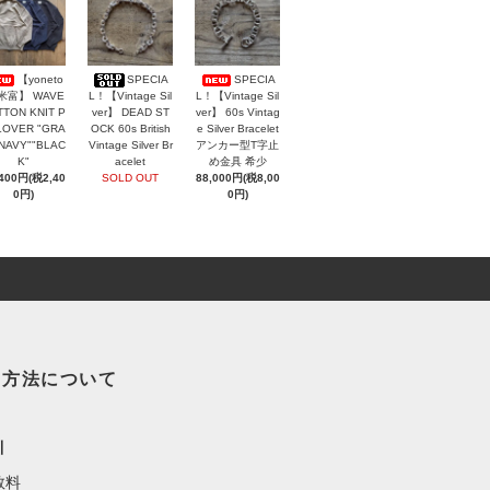
【yoneto
SPECIA
SPECIA
 米富】 WAVE
L！【Vintage Sil
L！【Vintage Sil
TON KNIT P
ver】 DEAD ST
ver】 60s Vintag
LOVER "GRA
OCK 60s British
e Silver Bracelet
"NAVY""BLAC
Vintage Silver Br
アンカー型T字止
K"
acelet
め金具 希少
,400円(税2,40
SOLD OUT
88,000円(税8,00
0円)
0円)
い方法について
引
数料