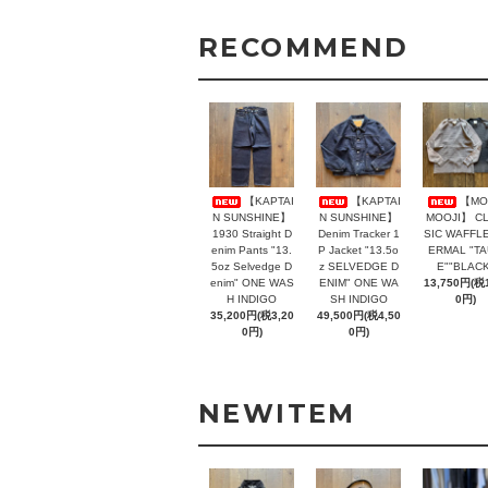
RECOMMEND
【KAPTAI
【KAPTAI
【MO
N SUNSHINE】
N SUNSHINE】
MOOJI】 C
1930 Straight D
Denim Tracker 1
SIC WAFFLE
enim Pants "13.
P Jacket "13.5o
ERMAL "T
5oz Selvedge D
z SELVEDGE D
E""BLACK
enim" ONE WAS
ENIM" ONE WA
13,750円(税1
H INDIGO
SH INDIGO
0円)
35,200円(税3,20
49,500円(税4,50
0円)
0円)
NEWITEM