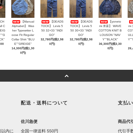
CH
【Manual
【DEADS
【DEADS
【yoneto
ll C
Alphabet】 Was
TOCK】 Levis 5
TOCK】 Levis 5
mi 米富】 WAVE
mi
BEIG
her Typewriter L
50 32×33 "INDI
50 30×33 "INDI
COTTON KNIT B
COT
""G
oose Fit Regular
GO"
GO"
LOUSON "NAV
UL
CK"
Collar Shirt "BLU
32,780円(税2,98
32,780円(税2,98
Y""BLACK"
Y"
800
E""GREIGE"
0円)
0円)
36,300円(税3,30
14,300円(税1,30
0円)
26
0円)
配送・送料について
支払
佐川急便
商品代
日以内に
全国一律送料 550円
代引手