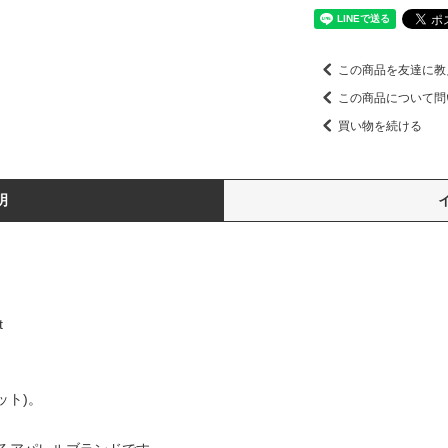
この商品を友達に教
この商品について問
買い物を続ける
明
t
ベット)。