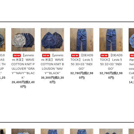
OJI
【yoneto
【yoneto
【DEADS
【DEADS
LAS
mi 米富】 WAVE
mi 米富】 WAVE
TOCK】 Levis 5
TOCK】 Levis 5
Al
 TH
COTTON KNIT P
COTTON KNIT B
50 30×33 "INDI
50 32×33 "INDI
her
AUP
ULLOVER "GRA
LOUSON "NAV
GO"
GO"
oos
"
Y""NAVY""BLAC
Y""BLACK"
32,780円(税2,98
32,780円(税2,98
Col
,25
K"
36,300円(税3,30
0円)
0円)
E
26,400円(税2,40
0円)
14
0円)