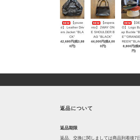
【youse
【espera
【DE
d】 Leather Driv
nto】 2WAY ON
O】 Logo Ba
ers Jacket "BLA
E SHOULDER B
ap Buckle "
CK"
AG "BLACK"
E""ORANGE
42,680円(税3,88
44,000円(税4,00
REEN""BLA
0円)
0円)
8,800円(税
円)
返品について
返品期限
返品、交換に関しましては商品到着後7