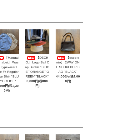
【Manual
【DECH
【espera
phabet】 Was
O】 Logo Ball C
nto】 2WAY ON
 Typewriter L
ap Buckle "BEIG
E SHOULDER B
e Fit Regular
E""ORANGE""G
AG "BLACK"
lar Shirt "BLU
REEN""BLACK"
44,000円(税4,00
""GREIGE"
8,800円(税800
0円)
,300円(税1,30
円)
0円)