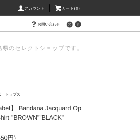
アカウント
カート(
0
)
お問い合わせ
島県のセレクトショップです。
ズ
トップス
abet】 Bandana Jacquard Op
 Shirt "BROWN""BLACK"
450円)