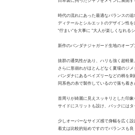
日本製に拘ったシャツをメインに展開す
時代の流れにあった最適なバランスの追
ディテールとシルエットのデザイン性を
"佇まい"を大事に "大人が楽しくなれる
新作のバンダナジャガード生地のオープ
抜群の通気性があり、ハリも強く超軽量
さらに形崩れがほとんどなく夏場のジメ
バンダナにあるペイズリーなどの柄を刺
同系色の糸で製作しているので落ち着き
首周りが綺麗に見えスッキリとした印象
サイドにスリットも設け、バックにはタ
少しオーバーなサイズ感で身幅を広く設
着丈は比較的短めですのでバランスも良