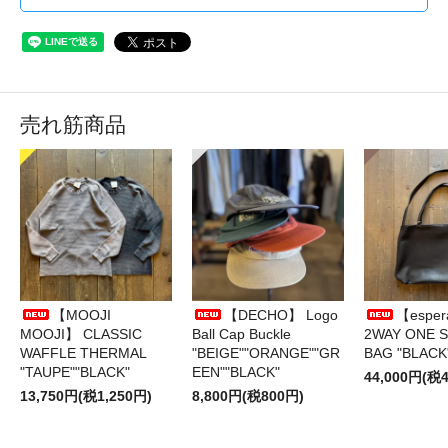
売れ筋商品
【MOOJI
【DECHO】 Logo
【esper
MOOJI】 CLASSIC
Ball Cap Buckle
2WAY ONE 
WAFFLE THERMAL
"BEIGE""ORANGE""GR
BAG "BLACK
"TAUPE""BLACK"
EEN""BLACK"
44,000円(税4
13,750円(税1,250円)
8,800円(税800円)