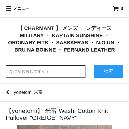
0
メニュー
【 CHARMANT 】 メンズ ・ レディース
MILITARY ・ KAPTAIN SUNSHINE ・
ORDINARY FITS ・ SASSAFRAS ・ N.O.UN ・
BRU NA BOINNE ・ FERNAND LEATHER
検索
yonetomi 米富
【yonetomi】 米富 Washi Cotton Knit
Pullover "GREIGE""NAVY"