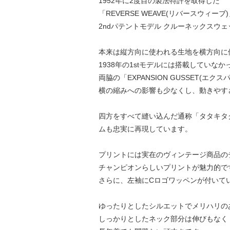
1952年に2度目の製法特許を取得した
「REVERSE WEAVE(リバースウィー
2ndパテントモデル クルーネックスウ
本来は縦方向に使われる生地を横方向に
1938年の1stモデルには搭載していなか
両脇の「EXPANSION GUSSET(エ
横の縮みへの影響も少なくし、動きやす
四方をすべて縫い込んだ通称「タタキタグ」の
ムも忠実に再現しています。
プリントには実在のヴィンテージ商品の
チャンピオンらしいプリントが魅力的で
さらに、左袖にCロゴワッペンが付いて
ゆったりとしたシルエットでメリハリの
しっかりとしたネック部分は伸びもなく