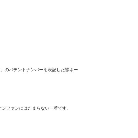
SET」のパテントナンバーを表記した襟ネー
オンファンにはたまらない一着です。