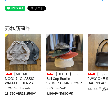
売れ筋商品
【MOOJI
【DECHO】 Logo
【esper
MOOJI】 CLASSIC
Ball Cap Buckle
2WAY ONE 
WAFFLE THERMAL
"BEIGE""ORANGE""GR
BAG "BLACK
"TAUPE""BLACK"
EEN""BLACK"
44,000円(税4
13,750円(税1,250円)
8,800円(税800円)