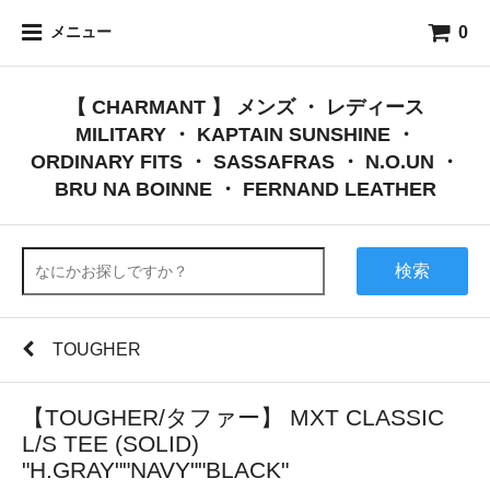
0
メニュー
【 CHARMANT 】 メンズ ・ レディース
MILITARY ・ KAPTAIN SUNSHINE ・
ORDINARY FITS ・ SASSAFRAS ・ N.O.UN ・
BRU NA BOINNE ・ FERNAND LEATHER
検索
TOUGHER
【TOUGHER/タファー】 MXT CLASSIC
L/S TEE (SOLID)
"H.GRAY""NAVY""BLACK"