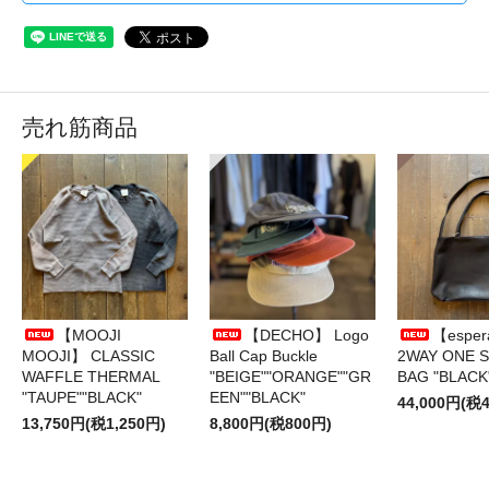
売れ筋商品
【MOOJI
【DECHO】 Logo
【esper
MOOJI】 CLASSIC
Ball Cap Buckle
2WAY ONE 
WAFFLE THERMAL
"BEIGE""ORANGE""GR
BAG "BLACK
"TAUPE""BLACK"
EEN""BLACK"
44,000円(税4
13,750円(税1,250円)
8,800円(税800円)