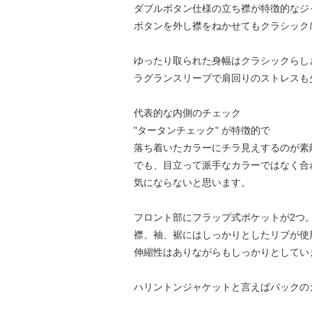
ダブルボタン仕様の立ち襟が特徴的なジ
ボタンを外し襟をねかせてもクラシック
ゆったり取られた身幅はクラシックらし
ラグランスリーブで肩回りのストレスも
代表的な内側のチェック
"タータンチェック" が特徴的で
落ち着いたカラーにチラ見えするのが素
でも、目立って派手なカラーではなく合
気にならないと思います。
フロント部にフラップ式ポケットが2つ
襟、袖、裾にはしっかりとしたリブが使
伸縮性はありながらもしっかりとしてい
ハリントンジャケットと言えばバックの