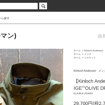
から探す
ルマン)
徳
ホーム
>
Kinloch Anderson
ホーム
>
メンズ
ホーム
>
ジャケット
Kinloch Anderson
メン
【Kinloch Ande
IGE""OLIVE D
KLA-BLK-253003
29,700円(税2,