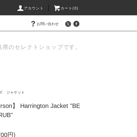
アカウント
カート(
0
)
お問い合わせ
島県のセレクトショップです。
ズ
ジャケット
rson】 Harrington Jacket "BE
RUB"
700円)