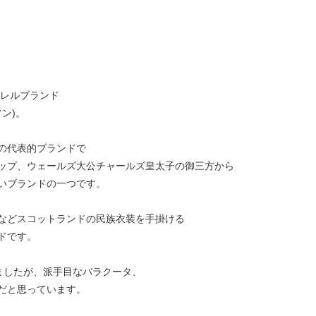
パレルブランド
ソン)。
の代表的ブランドで
ップ、ウェールズ大公チャールズ皇太子の御三方から
いブランドの一つです。
などスコットランドの民族衣装を手掛ける
ドです。
いましたが、派手目なバラクータ、
だと思っています。