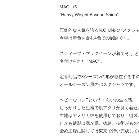
MAC L/S
"Heavy Weight Basque Shirts"
圧倒的な人気を誇るN.O.UNのバスクシ
今季は新色を含む4色での展開です。
スティーブ・マックイーンが着てそう 
名付けられた "MAC" 。
定番商品で3シーズンの形が存在する中
オールシーズン用のバスクシャツです。
ヘビーなロンTというくらいの生地感。
しっかりした生地で肌アタリが良く着込
生地はアメリカ綿を使用しており、縫製
しかも縫製は我が県、徳島。技術がもの
染め工程に関しては東京で行い完成して