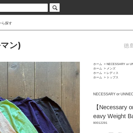
から探す
ルマン)
徳
ホーム
>
NECESSARY or 
ホーム
>
メンズ
ホーム
>
レディス
ホーム
>
トップス
NECESSARY or UNNE
【Necessary o
eavy Weight 
90012291