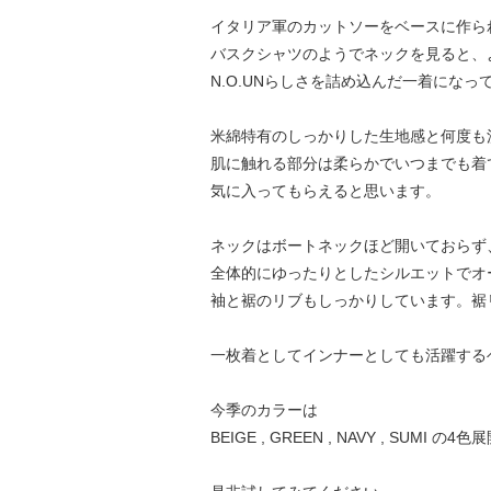
イタリア軍のカットソーをベースに作ら
バスクシャツのようでネックを見ると、
N.O.UNらしさを詰め込んだ一着になっ
米綿特有のしっかりした生地感と何度も
肌に触れる部分は柔らかでいつまでも着
気に入ってもらえると思います。
ネックはボートネックほど開いておらず
全体的にゆったりとしたシルエットでオ
袖と裾のリブもしっかりしています。裾
一枚着としてインナーとしても活躍する
今季のカラーは
BEIGE , GREEN , NAVY , SUMI の4色