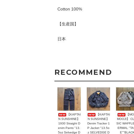
Cotton 100%
【生産国】
日本
RECOMMEND
【KAPTAI
【KAPTAI
【MO
N SUNSHINE】
N SUNSHINE】
MOOJI】 C
1930 Straight D
Denim Tracker 1
SIC WAFFLE
enim Pants "13.
P Jacket "13.5o
ERMAL "T
5oz Selvedge D
z SELVEDGE D
E""BLACK