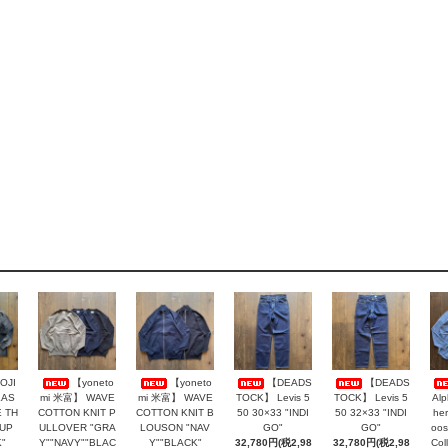
OJI
【yoneto
【yoneto
【DEADS
【DEADS
LAS
mi 米富】 WAVE
mi 米富】 WAVE
TOCK】 Levis 5
TOCK】 Levis 5
Al
 TH
COTTON KNIT P
COTTON KNIT B
50 30×33 "INDI
50 32×33 "INDI
her
AUP
ULLOVER "GRA
LOUSON "NAV
GO"
GO"
oos
"
Y""NAVY""BLAC
Y""BLACK"
32,780円(税2,98
32,780円(税2,98
Col