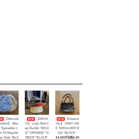
【Manual
【DECH
【espera
phabet】 Was
O】 Logo Ball C
nto】 2WAY ON
 Typewriter L
ap Buckle "BEIG
E SHOULDER B
e Fit Regular
E""ORANGE""G
AG "BLACK"
lar Shirt "BLU
REEN""BLACK"
44,000円(税4,00