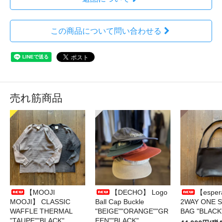
この商品について問い合わせる
売れ筋商品
【MOOJI
【DECHO】 Logo
【esper
MOOJI】 CLASSIC
Ball Cap Buckle
2WAY ONE 
WAFFLE THERMAL
"BEIGE""ORANGE""GR
BAG "BLACK
"TAUPE""BLACK"
EEN""BLACK"