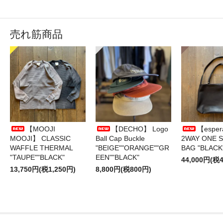
売れ筋商品
【MOOJI
【DECHO】 Logo
【esper
MOOJI】 CLASSIC
Ball Cap Buckle
2WAY ONE 
WAFFLE THERMAL
"BEIGE""ORANGE""GR
BAG "BLACK
"TAUPE""BLACK"
EEN""BLACK"
44,000円(税4
13,750円(税1,250円)
8,800円(税800円)