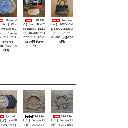
【Manual
【DECH
【espera
phabet】 Was
O】 Logo Ball C
nto】 2WAY ON
 Typewriter L
ap Buckle "BEIG
E SHOULDER B
e Fit Regular
E""ORANGE""G
AG "BLACK"
lar Shirt "BLU
REEN""BLACK"
44,000円(税4,00
""GREIGE"
8,800円(税800
0円)
,300円(税1,30
円)
0円)
【yoneto
SPECIA
SPECIA
 米富】 WAVE
L！【Vintage Sil
L！【Vintage Sil
TON KNIT P
ver】 DEAD ST
ver】 60s Vintag