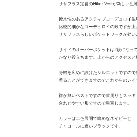
ササフラス定番のHiker Vestが新し
撥水性のあるアクティブコーデュロイ生
比較的細かなコーデュロイの畝ですが上
ササフラスらしいポケットワークが効い
サイドのオーバーポケットは2段になっ
かなり役立ちます。上からのアクセスと
身幅を広めに設けたシルエットですので
着ることができますのでこれからのレイ
襟が無いベストですので首周りもスッキ
合わせやすい形ですので重宝します。
カラーは二色展開で暗めなネイビーと
チャコールに近いブラックです。