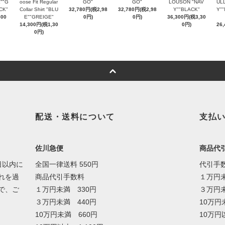
""G
oose Fit Regular
GO"
GO"
LOUSON "NAV
UL
CK"
Collar Shirt "BLU
32,780円(税2,98
32,780円(税2,98
Y""BLACK"
Y"
800
E""GREIGE"
0円)
0円)
36,300円(税3,30
14,300円(税1,30
0円)
26
0円)
配送・送料について
支払
佐川急便
商品代
日以内に
全国一律送料 550円
代引手
れを過
商品代引手数料
１万円未
で、ご
１万円未満 330円
３万円未
３万円未満 440円
10万円
10万円未満 660円
10万円