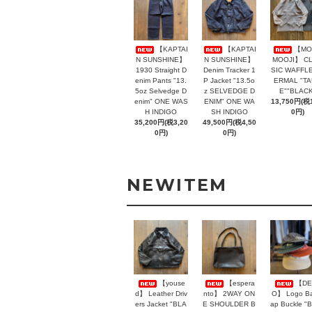
【KAPTAI
【KAPTAI
【MO
N SUNSHINE】
N SUNSHINE】
MOOJI】 C
1930 Straight D
Denim Tracker 1
SIC WAFFLE
enim Pants "13.
P Jacket "13.5o
ERMAL "T
5oz Selvedge D
z SELVEDGE D
E""BLACK
enim" ONE WAS
ENIM" ONE WA
13,750円(税1
H INDIGO
SH INDIGO
0円)
35,200円(税3,20
49,500円(税4,50
0円)
0円)
NEWITEM
【youse
【espera
【DE
d】 Leather Driv
nto】 2WAY ON
O】 Logo Ba
ers Jacket "BLA
E SHOULDER B
ap Buckle "