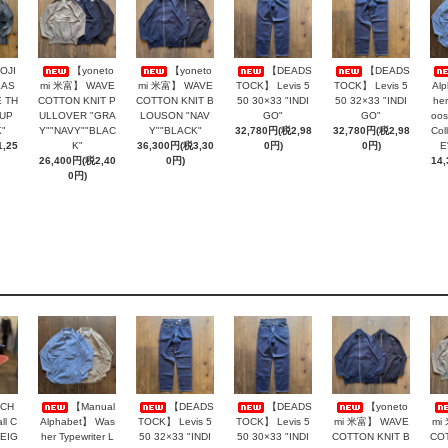
OJI
【yoneto
【yoneto
【DEADS
【DEADS
LAS
mi 米富】 WAVE
mi 米富】 WAVE
TOCK】 Levis 5
TOCK】 Levis 5
Al
 TH
COTTON KNIT P
COTTON KNIT B
50 30×33 "INDI
50 32×33 "INDI
her
AUP
ULLOVER "GRA
LOUSON "NAV
GO"
GO"
oos
"
Y""NAVY""BLAC
Y""BLACK"
32,780円(税2,98
32,780円(税2,98
Col
,25
K"
36,300円(税3,30
0円)
0円)
E
26,400円(税2,40
0円)
14
0円)
CH
【Manual
【DEADS
【DEADS
【yoneto
ll C
Alphabet】 Was
TOCK】 Levis 5
TOCK】 Levis 5
mi 米富】 WAVE
mi
BEIG
her Typewriter L
50 32×33 "INDI
50 30×33 "INDI
COTTON KNIT B
COT