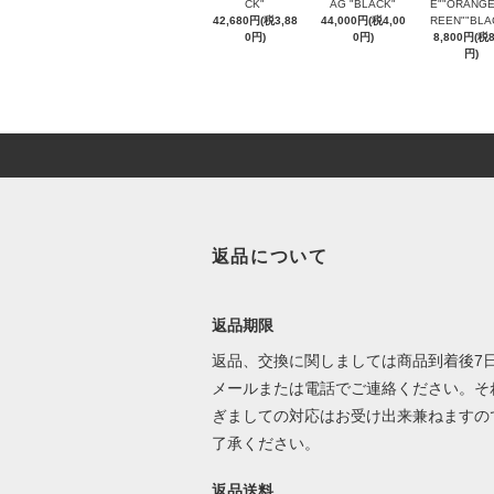
CK"
AG "BLACK"
E""ORANGE
42,680円(税3,88
44,000円(税4,00
REEN""BLA
0円)
0円)
8,800円(税
円)
返品について
返品期限
返品、交換に関しましては商品到着後7
メールまたは電話でご連絡ください。そ
ぎましての対応はお受け出来兼ねますの
了承ください。
返品送料