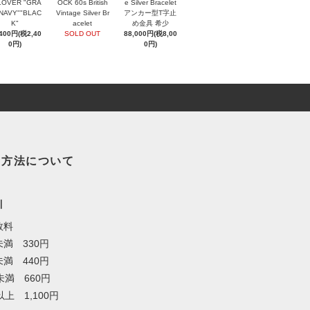
LOVER "GRA
OCK 60s British
e Silver Bracelet
"NAVY""BLAC
Vintage Silver Br
アンカー型T字止
K"
acelet
め金具 希少
,400円(税2,40
SOLD OUT
88,000円(税8,00
0円)
0円)
い方法について
引
数料
満 330円
満 440円
未満 660円
以上 1,100円