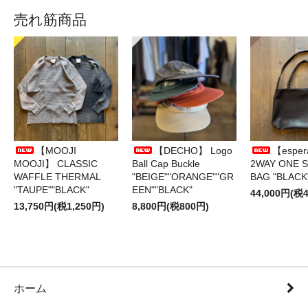
売れ筋商品
【MOOJI
【DECHO】 Logo
【esper
MOOJI】 CLASSIC
Ball Cap Buckle
2WAY ONE 
WAFFLE THERMAL
"BEIGE""ORANGE""GR
BAG "BLACK
"TAUPE""BLACK"
EEN""BLACK"
44,000円(税4
13,750円(税1,250円)
8,800円(税800円)
ホーム