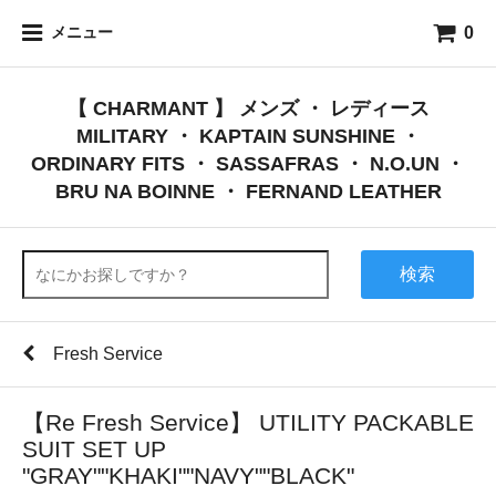
0
メニュー
【 CHARMANT 】 メンズ ・ レディース
MILITARY ・ KAPTAIN SUNSHINE ・
ORDINARY FITS ・ SASSAFRAS ・ N.O.UN ・
BRU NA BOINNE ・ FERNAND LEATHER
検索
Fresh Service
【Re Fresh Service】 UTILITY PACKABLE
SUIT SET UP
"GRAY""KHAKI""NAVY""BLACK"