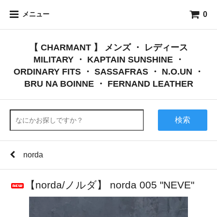
0
メニュー
【 CHARMANT 】 メンズ ・ レディース
MILITARY ・ KAPTAIN SUNSHINE ・
ORDINARY FITS ・ SASSAFRAS ・ N.O.UN ・
BRU NA BOINNE ・ FERNAND LEATHER
検索
norda
【norda/ノルダ】 norda 005 "NEVE"