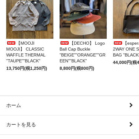
【MOOJI
【DECHO】 Logo
【esper
MOOJI】 CLASSIC
Ball Cap Buckle
2WAY ONE 
WAFFLE THERMAL
"BEIGE""ORANGE""GR
BAG "BLACK
"TAUPE""BLACK"
EEN""BLACK"
44,000円(税4
13,750円(税1,250円)
8,800円(税800円)
ホーム
カートを見る