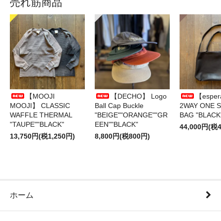
売れ筋商品
【MOOJI
【DECHO】 Logo
【esper
MOOJI】 CLASSIC
Ball Cap Buckle
2WAY ONE 
WAFFLE THERMAL
"BEIGE""ORANGE""GR
BAG "BLACK
"TAUPE""BLACK"
EEN""BLACK"
44,000円(税4
13,750円(税1,250円)
8,800円(税800円)
ホーム