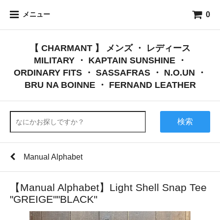
0
メニュー
【 CHARMANT 】 メンズ ・ レディース
MILITARY ・ KAPTAIN SUNSHINE ・
ORDINARY FITS ・ SASSAFRAS ・ N.O.UN ・
BRU NA BOINNE ・ FERNAND LEATHER
検索
Manual Alphabet
【Manual Alphabet】Light Shell Snap Tee
"GREIGE""BLACK"