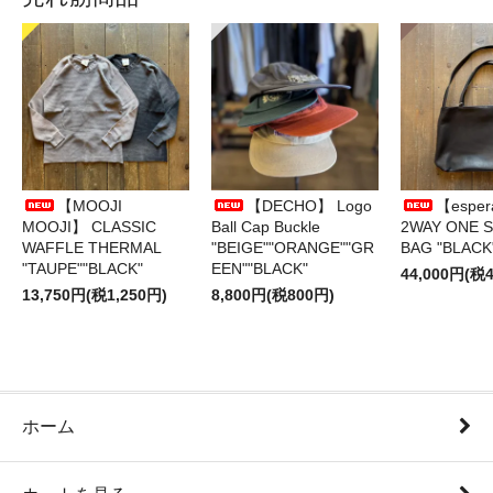
【MOOJI
【DECHO】 Logo
【esper
MOOJI】 CLASSIC
Ball Cap Buckle
2WAY ONE 
WAFFLE THERMAL
"BEIGE""ORANGE""GR
BAG "BLACK
"TAUPE""BLACK"
EEN""BLACK"
44,000円(税4
13,750円(税1,250円)
8,800円(税800円)
ホーム