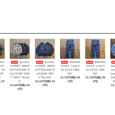
OJI
【yoneto
【yoneto
【DEADS
【DEADS
LAS
mi 米富】 WAVE
mi 米富】 WAVE
TOCK】 Levis 5
TOCK】 Levis 5
Al
 TH
COTTON KNIT P
COTTON KNIT B
50 30×33 "INDI
50 32×33 "INDI
her
AUP
ULLOVER "GRA
LOUSON "NAV
GO"
GO"
oos
"
Y""NAVY""BLAC
Y""BLACK"
32,780円(税2,98
32,780円(税2,98
Col
,25
K"
36,300円(税3,30
0円)
0円)
E
26,400円(税2,40
0円)
14
0円)