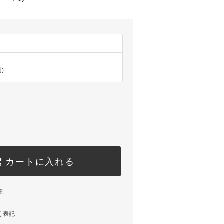
円)
カートに入れる
細
く表記