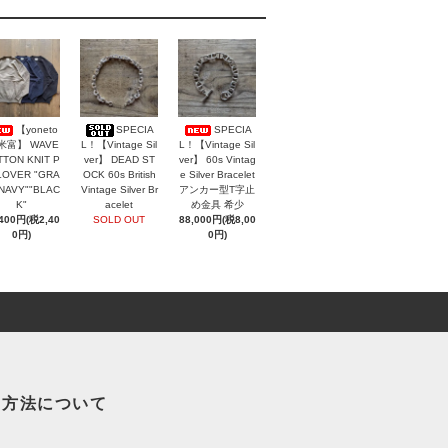
【yoneto
SPECIA
SPECIA
 米富】 WAVE
L！【Vintage Sil
L！【Vintage Sil
TON KNIT P
ver】 DEAD ST
ver】 60s Vintag
LOVER "GRA
OCK 60s British
e Silver Bracelet
"NAVY""BLAC
Vintage Silver Br
アンカー型T字止
K"
acelet
め金具 希少
,400円(税2,40
SOLD OUT
88,000円(税8,00
0円)
0円)
い方法について