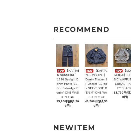
RECOMMEND
【KAPTAI
【KAPTAI
【MO
N SUNSHINE】
N SUNSHINE】
MOOJI】 C
1930 Straight D
Denim Tracker 1
SIC WAFFLE
enim Pants "13.
P Jacket "13.5o
ERMAL "T
5oz Selvedge D
z SELVEDGE D
E""BLACK
enim" ONE WAS
ENIM" ONE WA
13,750円(税1
H INDIGO
SH INDIGO
0円)
35,200円(税3,20
49,500円(税4,50
0円)
0円)
NEWITEM