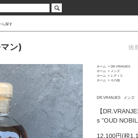
から探す
ルマン)
徳
ホーム
>
DR.VRANJES
ホーム
>
メンズ
ホーム
>
レディス
ホーム
>
その他
DR.VRANJES
メンズ
【DR.VRANJES】
s "OUD NOBI
12,100円(税1,