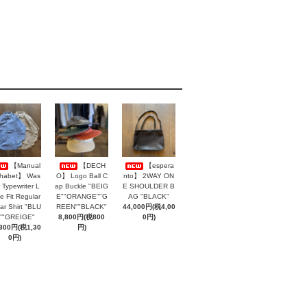
【Manual
【DECH
【espera
phabet】 Was
O】 Logo Ball C
nto】 2WAY ON
 Typewriter L
ap Buckle "BEIG
E SHOULDER B
e Fit Regular
E""ORANGE""G
AG "BLACK"
lar Shirt "BLU
REEN""BLACK"
44,000円(税4,00
""GREIGE"
8,800円(税800
0円)
,300円(税1,30
円)
0円)