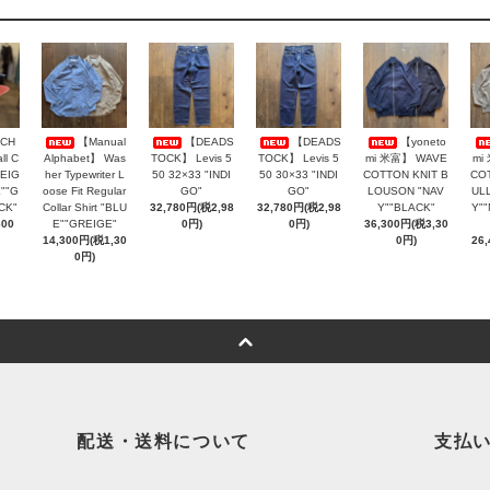
CH
【Manual
【DEADS
【DEADS
【yoneto
ll C
Alphabet】 Was
TOCK】 Levis 5
TOCK】 Levis 5
mi 米富】 WAVE
mi
BEIG
her Typewriter L
50 32×33 "INDI
50 30×33 "INDI
COTTON KNIT B
COT
""G
oose Fit Regular
GO"
GO"
LOUSON "NAV
UL
CK"
Collar Shirt "BLU
32,780円(税2,98
32,780円(税2,98
Y""BLACK"
Y"
800
E""GREIGE"
0円)
0円)
36,300円(税3,30
14,300円(税1,30
0円)
26
0円)
配送・送料について
支払