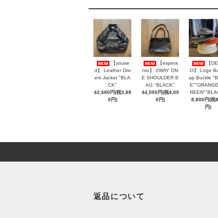
【youse
【espera
【DE
d】 Leather Driv
nto】 2WAY ON
O】 Logo Ba
ers Jacket "BLA
E SHOULDER B
ap Buckle "
CK"
AG "BLACK"
E""ORANGE
42,680円(税3,88
44,000円(税4,00
REEN""BLA
0円)
0円)
8,800円(税
円)
返品について