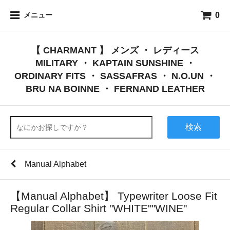
0
メニュー
【 CHARMANT 】 メンズ ・ レディース
MILITARY ・ KAPTAIN SUNSHINE ・
ORDINARY FITS ・ SASSAFRAS ・ N.O.UN ・
BRU NA BOINNE ・ FERNAND LEATHER
検索
Manual Alphabet
【Manual Alphabet】 Typewriter Loose Fit
Regular Collar Shirt "WHITE""WINE"