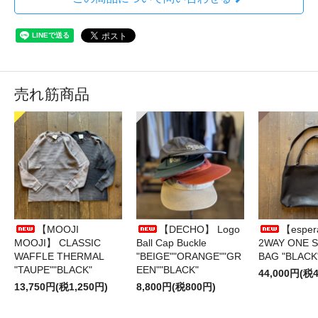
売れ筋商品
【MOOJI
【DECHO】 Logo
【esper
MOOJI】 CLASSIC
Ball Cap Buckle
2WAY ONE 
WAFFLE THERMAL
"BEIGE""ORANGE""GR
BAG "BLACK
"TAUPE""BLACK"
EEN""BLACK"
44,000円(税4
13,750円(税1,250円)
8,800円(税800円)