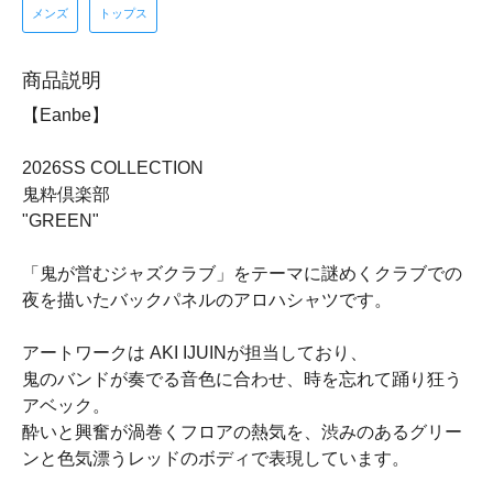
メンズ
トップス
商品説明
【Eanbe】
2026SS COLLECTION
鬼粋倶楽部
"GREEN"
「鬼が営むジャズクラブ」をテーマに謎めくクラブでの
夜を描いたバックパネルのアロハシャツです。
アートワークは AKI IJUINが担当しており、
鬼のバンドが奏でる音色に合わせ、時を忘れて踊り狂う
アベック。
酔いと興奮が渦巻くフロアの熱気を、渋みのあるグリー
ンと色気漂うレッドのボディで表現しています。