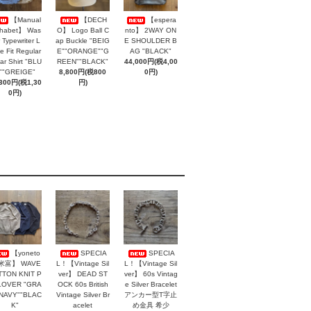
【Manual
【DECH
【espera
phabet】 Was
O】 Logo Ball C
nto】 2WAY ON
 Typewriter L
ap Buckle "BEIG
E SHOULDER B
e Fit Regular
E""ORANGE""G
AG "BLACK"
lar Shirt "BLU
REEN""BLACK"
44,000円(税4,00
""GREIGE"
8,800円(税800
0円)
,300円(税1,30
円)
0円)
【yoneto
SPECIA
SPECIA
 米富】 WAVE
L！【Vintage Sil
L！【Vintage Sil
TON KNIT P
ver】 DEAD ST
ver】 60s Vintag
LOVER "GRA
OCK 60s British
e Silver Bracelet
"NAVY""BLAC
Vintage Silver Br
アンカー型T字止
K"
acelet
め金具 希少