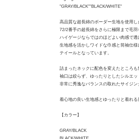
"GRAY/BLACK""BLACK/WHITE"
高品質な超長綿のボーダー生地を使用し
72/2番手の超長綿をさらに極限まで
ハイゲージならではのほどよい肉感で透
生地感を活かしワイドな巾感と筒袖仕様
テイールとなっています。
詰まったネックに配色を変えたところも
袖口は絞らず、ゆったりとしたシルエッ
非常に秀逸なバランスの取れたサイジン
着心地の良い生地感とゆったりと着れる
【カラー】
GRAY/BLACK
BLACK/WHITE