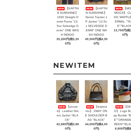
【KAPTAI
【KAPTAI
【MO
N SUNSHINE】
N SUNSHINE】
MOOJI】 C
1930 Straight D
Denim Tracker 1
SIC WAFFLE
enim Pants "13.
P Jacket "13.5o
ERMAL "T
5oz Selvedge D
z SELVEDGE D
E""BLACK
enim" ONE WAS
ENIM" ONE WA
13,750円(税1
H INDIGO
SH INDIGO
0円)
35,200円(税3,20
49,500円(税4,50
0円)
0円)
NEWITEM
【youse
【espera
【DE
d】 Leather Driv
nto】 2WAY ON
O】 Logo Ba
ers Jacket "BLA
E SHOULDER B
ap Buckle "
CK"
AG "BLACK"
E""ORANGE
42,680円(税3,88
44,000円(税4,00
REEN""BLA
0円)
0円)
8,800円(税