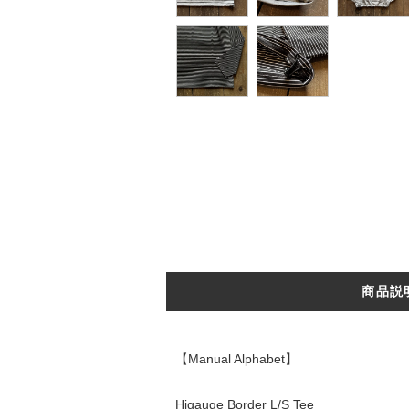
商品説
【Manual Alphabet】
Higauge Border L/S Tee