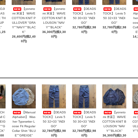
OJI
【yoneto
【yoneto
【DEADS
【DEADS
LAS
mi 米富】 WAVE
mi 米富】 WAVE
TOCK】 Levis 5
TOCK】 Levis 5
Al
 TH
COTTON KNIT P
COTTON KNIT B
50 30×33 "INDI
50 32×33 "INDI
her
AUP
ULLOVER "GRA
LOUSON "NAV
GO"
GO"
oos
"
Y""NAVY""BLAC
Y""BLACK"
32,780円(税2,98
32,780円(税2,98
Col
,25
K"
36,300円(税3,30
0円)
0円)
E
26,400円(税2,40
0円)
14
0円)
CH
【Manual
【DEADS
【DEADS
【yoneto
ll C
Alphabet】 Was
TOCK】 Levis 5
TOCK】 Levis 5
mi 米富】 WAVE
mi
BEIG
her Typewriter L
50 32×33 "INDI
50 30×33 "INDI
COTTON KNIT B
COT
""G
oose Fit Regular
GO"
GO"
LOUSON "NAV
UL
CK"
Collar Shirt "BLU
32,780円(税2,98
32,780円(税2,98
Y""BLACK"
Y"
800
E""GREIGE"
0円)
0円)
36,300円(税3,30