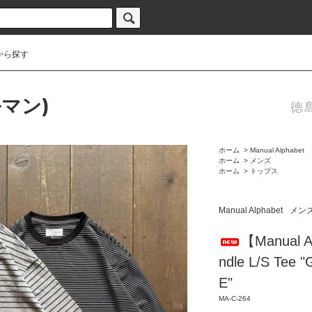
から探す
ルマン)
徳
ホーム
>
Manual Alphabet
ホーム
>
メンズ
ホーム
>
トップス
Manual Alphabet
メン
【Manual Al
ndle L/S Tee
E"
MA-C-264