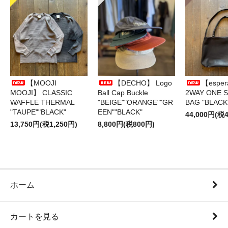
【MOOJI
【DECHO】 Logo
【esper
MOOJI】 CLASSIC
Ball Cap Buckle
2WAY ONE 
WAFFLE THERMAL
"BEIGE""ORANGE""GR
BAG "BLACK
"TAUPE""BLACK"
EEN""BLACK"
44,000円(税4
13,750円(税1,250円)
8,800円(税800円)
ホーム
カートを見る