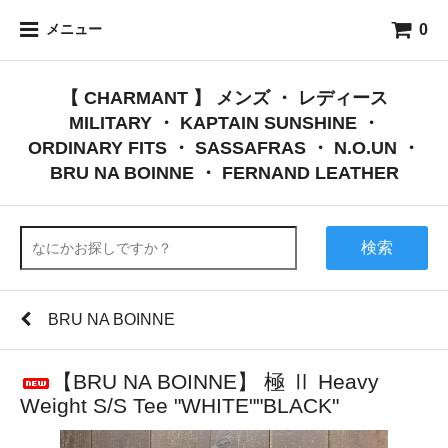
0
メニュー
【 CHARMANT 】 メンズ ・ レディース
MILITARY ・ KAPTAIN SUNSHINE ・
ORDINARY FITS ・ SASSAFRAS ・ N.O.UN ・
BRU NA BOINNE ・ FERNAND LEATHER
検索
BRU NA BOINNE
【BRU NA BOINNE】 極 Ⅱ Heavy
Weight S/S Tee "WHITE""BLACK"