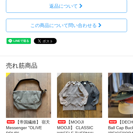
返品について
この商品について問い合わせる
売れ筋商品
【帝国繊維】 宿天
【MOOJI
【DECH
Messenger "OLIVE
MOOJI】 CLASSIC
Ball Cap Buc