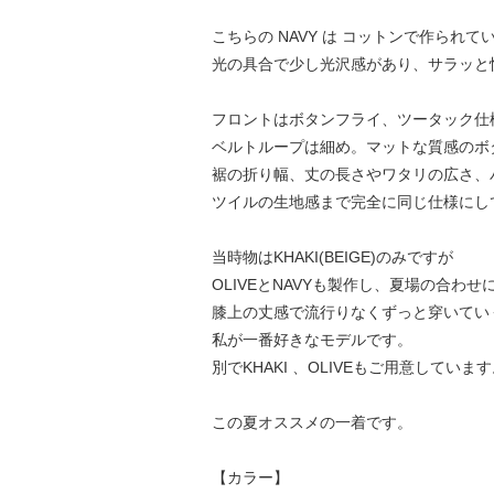
こちらの NAVY は コットンで作ら
光の具合で少し光沢感があり、サラッと
フロントはボタンフライ、ツータック仕
ベルトループは細め。マットな質感のボ
裾の折り幅、丈の長さやワタリの広さ、
ツイルの生地感まで完全に同じ仕様にし
当時物はKHAKI(BEIGE)のみですが
OLIVEとNAVYも製作し、夏場の合わ
膝上の丈感で流行りなくずっと穿いてい
私が一番好きなモデルです。
別でKHAKI 、OLIVEもご用意してい
この夏オススメの一着です。
【カラー】