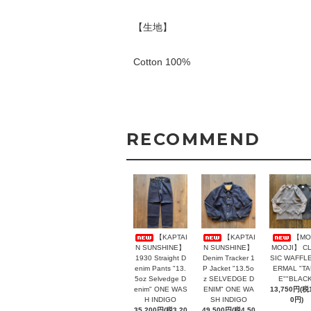
【生地】
Cotton 100%
RECOMMEND
【KAPTAI
【KAPTAI
【MO
N SUNSHINE】
N SUNSHINE】
MOOJI】 C
1930 Straight D
Denim Tracker 1
SIC WAFFLE
enim Pants "13.
P Jacket "13.5o
ERMAL "T
5oz Selvedge D
z SELVEDGE D
E""BLACK
enim" ONE WAS
ENIM" ONE WA
13,750円(税1
H INDIGO
SH INDIGO
0円)
35,200円(税3,20
49,500円(税4,50