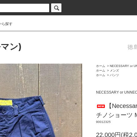
から探す
ルマン)
徳
ホーム
>
NECESSARY or 
ホーム
>
メンズ
ホーム
>
パンツ
NECESSARY or UNNE
【Necessar
チノショーツ M-
90012325
22,000円(税2,