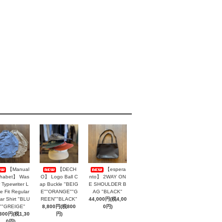
【Manual
【DECH
【espera
phabet】 Was
O】 Logo Ball C
nto】 2WAY ON
 Typewriter L
ap Buckle "BEIG
E SHOULDER B
e Fit Regular
E""ORANGE""G
AG "BLACK"
lar Shirt "BLU
REEN""BLACK"
44,000円(税4,00
""GREIGE"
8,800円(税800
0円)
,300円(税1,30
円)
0円)