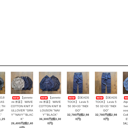
OJI
【yoneto
【yoneto
【DEADS
【DEADS
LAS
mi 米富】 WAVE
mi 米富】 WAVE
TOCK】 Levis 5
TOCK】 Levis 5
Al
 TH
COTTON KNIT P
COTTON KNIT B
50 30×33 "INDI
50 32×33 "INDI
her
AUP
ULLOVER "GRA
LOUSON "NAV
GO"
GO"
oos
"
Y""NAVY""BLAC
Y""BLACK"
32,780円(税2,98
32,780円(税2,98
Col
,25
K"
36,300円(税3,30
0円)
0円)
E
26,400円(税2,40
0円)
14
0円)