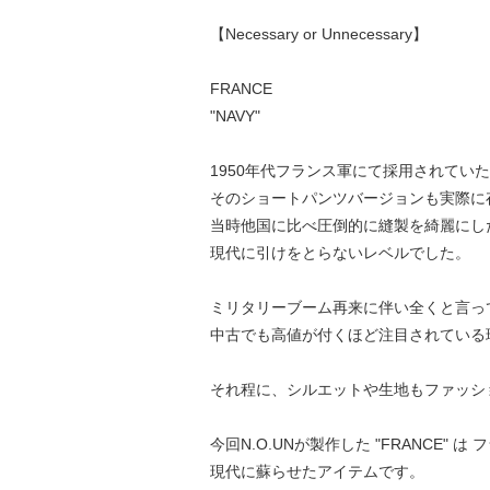
【Necessary or Unnecessary】
FRANCE
"NAVY"
1950年代フランス軍にて採用されていた
そのショートパンツバージョンも実際に
当時他国に比べ圧倒的に縫製を綺麗にし
現代に引けをとらないレベルでした。
ミリタリーブーム再来に伴い全くと言っ
中古でも高値が付くほど注目されている
それ程に、シルエットや生地もファッシ
今回N.O.UNが製作した "FRANCE" 
現代に蘇らせたアイテムです。