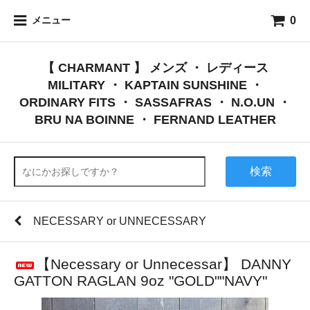
0
メニュー
【 CHARMANT 】 メンズ ・ レディース
MILITARY ・ KAPTAIN SUNSHINE ・
ORDINARY FITS ・ SASSAFRAS ・ N.O.UN ・
BRU NA BOINNE ・ FERNAND LEATHER
検索
NECESSARY or UNNECESSARY
【Necessary or Unnecessar】 DANNY
GATTON RAGLAN 9oz "GOLD""NAVY"