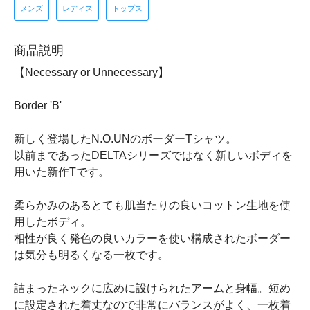
メンズ
レディス
トップス
商品説明
【Necessary or Unnecessary】
Border 'B'
新しく登場したN.O.UNのボーダーTシャツ。
以前まであったDELTAシリーズではなく新しいボディを
用いた新作Tです。
柔らかみのあるとても肌当たりの良いコットン生地を使
用したボディ。
相性が良く発色の良いカラーを使い構成されたボーダー
は気分も明るくなる一枚です。
詰まったネックに広めに設けられたアームと身幅。短め
に設定された着丈なので非常にバランスがよく、一枚着