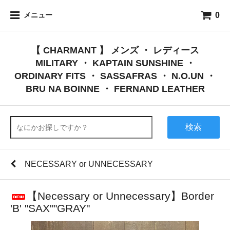
0
メニュー
【 CHARMANT 】 メンズ ・ レディース
MILITARY ・ KAPTAIN SUNSHINE ・
ORDINARY FITS ・ SASSAFRAS ・ N.O.UN ・
BRU NA BOINNE ・ FERNAND LEATHER
検索
NECESSARY or UNNECESSARY
【Necessary or Unnecessary】Border
'B' "SAX""GRAY"