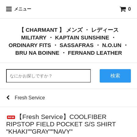
0
メニュー
【 CHARMANT 】 メンズ ・ レディース
MILITARY ・ KAPTAIN SUNSHINE ・
ORDINARY FITS ・ SASSAFRAS ・ N.O.UN ・
BRU NA BOINNE ・ FERNAND LEATHER
検索
Fresh Service
【Fresh Service】COOLFIBER
RIPSTOP FIELD POCKET S/S SHIRT
"KHAKI""GRAY""NAVY"