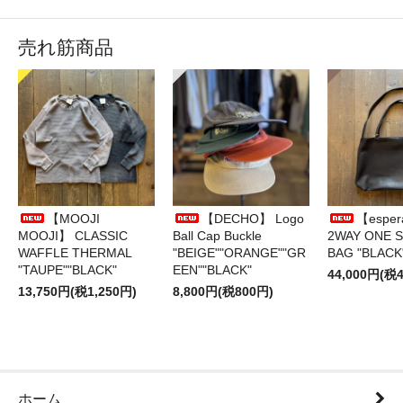
売れ筋商品
【MOOJI
【DECHO】 Logo
【esper
MOOJI】 CLASSIC
Ball Cap Buckle
2WAY ONE 
WAFFLE THERMAL
"BEIGE""ORANGE""GR
BAG "BLACK
"TAUPE""BLACK"
EEN""BLACK"
44,000円(税4
13,750円(税1,250円)
8,800円(税800円)
ホーム