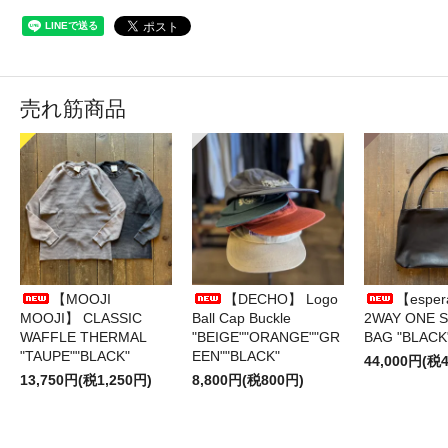
売れ筋商品
【MOOJI
【DECHO】 Logo
【esper
MOOJI】 CLASSIC
Ball Cap Buckle
2WAY ONE 
WAFFLE THERMAL
"BEIGE""ORANGE""GR
BAG "BLACK
"TAUPE""BLACK"
EEN""BLACK"
44,000円(税4
13,750円(税1,250円)
8,800円(税800円)