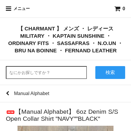
0
メニュー
【 CHARMANT 】 メンズ ・ レディース
MILITARY ・ KAPTAIN SUNSHINE ・
ORDINARY FITS ・ SASSAFRAS ・ N.O.UN ・
BRU NA BOINNE ・ FERNAND LEATHER
検索
Manual Alphabet
【Manual Alphabet】 6oz Denim S/S
Open Collar Shirt "NAVY""BLACK"